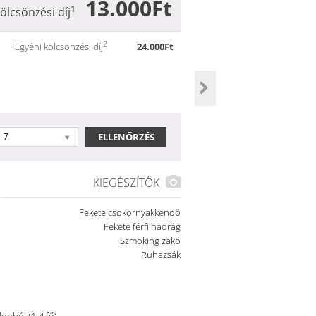
13.000Ft
1
ölcsönzési díj
2
Egyéni kölcsönzési díj
24.000Ft
7
KIEGÉSZÍTŐK
Fekete csokornyakkendő
Fekete férfi nadrág
Szmoking zakó
Ruhazsák