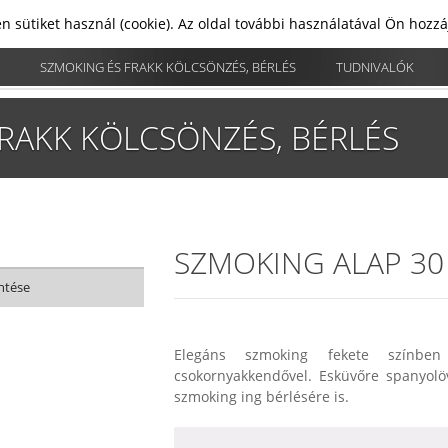
n sütiket használ (cookie). Az oldal további használatával Ön hozz
SZMOKING ÉS FRAKK KÖLCSÖNZÉS, BÉRLÉS
TUDNIVALÓK
RAKK KÖLCSÖNZÉS, BÉRLÉS
SZMOKING ALAP 30
ntése
Elegáns szmoking fekete színben 
csokornyakkendővel. Esküvőre spanyolöv
szmoking ing bérlésére is.