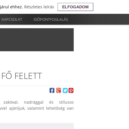
ájárul ehhez.
Részletes leírás
ELFOGADOM
KAPCSOLAT
IDŐPONTFOGLALÁS
 FŐ FELETT
zakóval, nadrággal és stílusos
vel ajánljuk, valamint lehetőség van